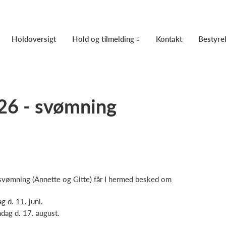
Holdoversigt
Hold og tilmelding
Kontakt
Bestyre
6 - svømning
r svømning (Annette og Gitte) får I hermed besked om
 d. 11. juni.
ag d. 17. august.