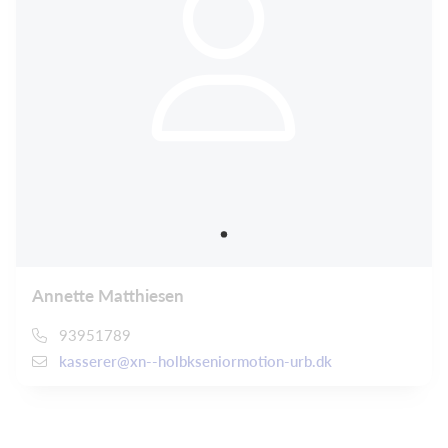
Annette Matthiesen
93951789
kasserer@xn--holbkseniormotion-urb.dk