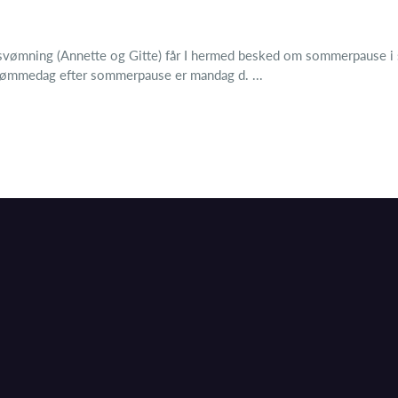
or svømning (Annette og Gitte) får I hermed besked om sommerpause
svømmedag efter sommerpause er mandag d. ...