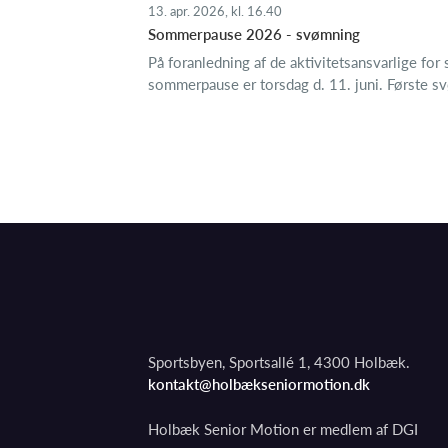
13. apr. 2026, kl. 16.40
Sommerpause 2026 - svømning
På foranledning af de aktivitetsansvarlige f
sommerpause er torsdag d. 11. juni. Første 
Sportsbyen, Sportsallé 1, 4300 Holbæk.
kontakt@holbækseniormotion.dk
Holbæk Senior Motion er medlem af DGI