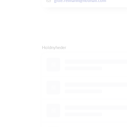
gitte.reimann@hotmail.com
Holdnyheder