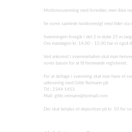
Motionssvømning med livredder, men ikke no
Se vores samlede holdoversigt med tider via d
Svømningen foregår i det 2 m dybe 25 m la
Om mandagen kl. 14.00 - 15.00 har vi også det
Ved ankomst i svømmehallen skal man henvend
vores bassin for at få fremmøde registreret.
For at deltage i svømning skal man have et 
udlevering med Gitte Reimann på:
Tlf.: 2344 1453
Mail: gitte.reimann@hotmail.com
Der skal betales et depositum på kr. 50 fo