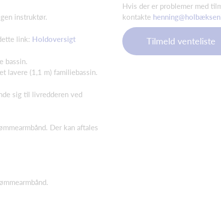
Hvis der er problemer med til
kontakte
henning@holbæksen
gen instruktør.
ette link:
Holdoversigt
Tilmeld venteliste
nge bassin.
 lavere (1,1 m) familiebassin.
e sig til livredderen ved
svømmearmbånd. Der kan aftales
r svømmearmbånd.