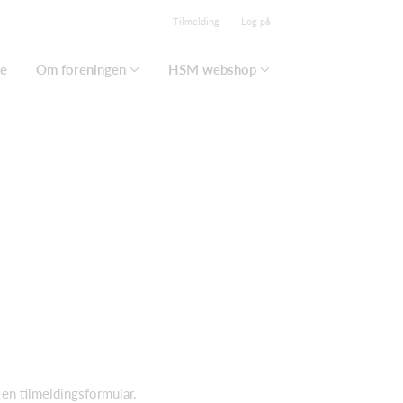
Tilmelding
Log på
se
Om foreningen
HSM webshop
 en tilmeldingsformular.