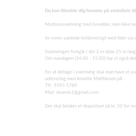
Du kan tilmelde dig/komme på venteliste ti
Motionssvømning med livredder, men ikke nog
Se vores samlede holdoversigt med tider via d
Svømningen foregår i det 2 m dybe 25 m lan
Om mandagen (14.00 - 15.00) har vi også det 
For at deltage i svømning skal man have et 
udlevering med Annette Matthiesen på:
Tlf.: 9395 1789
Mail: skamris1@gmail.com
Der skal betales et depositum på kr. 50 for