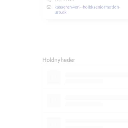
kasserer@xn--holbkseniormotion-
urb.dk
Holdnyheder