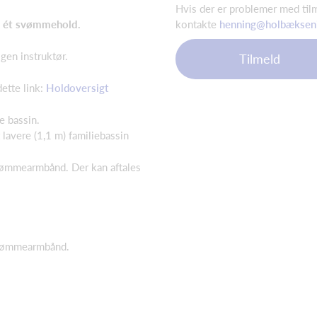
Hvis der er problemer med til
kontakte
henning@holbæksen
l ét svømmehold.
en instruktør.
Tilmeld
ette link:
Holdoversigt
ge bassin.
lavere (1,1 m) familiebassin
svømmearmbånd. Der kan aftales
 svømmearmbånd.