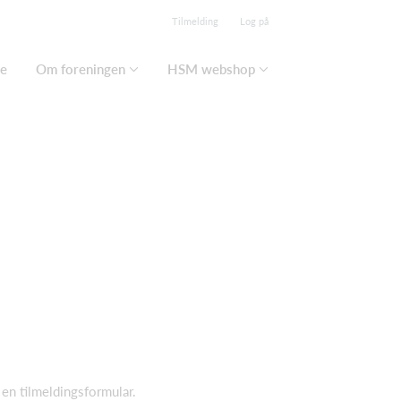
Tilmelding
Log på
se
Om foreningen
HSM webshop
 en tilmeldingsformular.