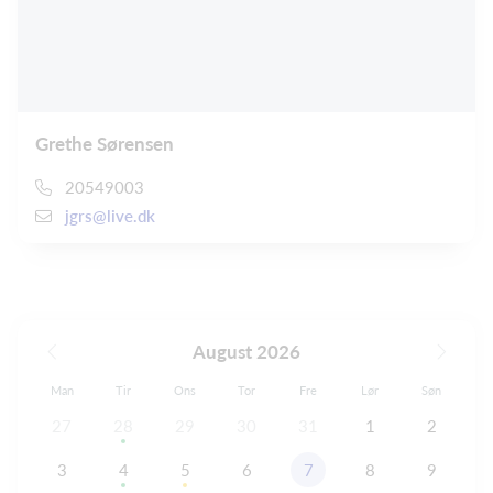
Grethe Sørensen
20549003
jgrs@live.dk
August 2026
Man
Tir
Ons
Tor
Fre
Lør
Søn
27
28
29
30
31
1
2
3
4
5
6
7
8
9