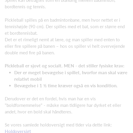
Spillet kan betragtes som en blanding mellem badminton,
bordtennis og tennis.
Pickleball spilles på en badmintonbane, men hvor nettet er i
tennishøjde (90 cm). Der spilles med et bat, som er større end
et bordtennisbat.
Det er et rimeligt nemt at lære, og man spiller med enten to
eller fire spillere på banen – hos os spiller vi helt overvejende
double med fire på banen.
Pickleball er sjovt og socialt. MEN - det stiller fysiske krav:
Der er meget bevægelse i spillet, hvorfor man skal være
relativt mobil
Bevægelse i 1 ½ time kræver også en vis kondition.
Derudover er det en fordel, hvis man har en vis
"boldfornemmelse" - måske man tidligere har dyrket et eller
andet, hvor en bold skal håndteres.
Se vores samlede holdoversigt med tider via dette link:
Holdoversigt