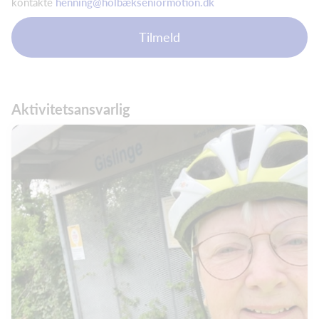
kontakte
henning@holbækseniormotion.dk
Tilmeld
Aktivitetsansvarlig