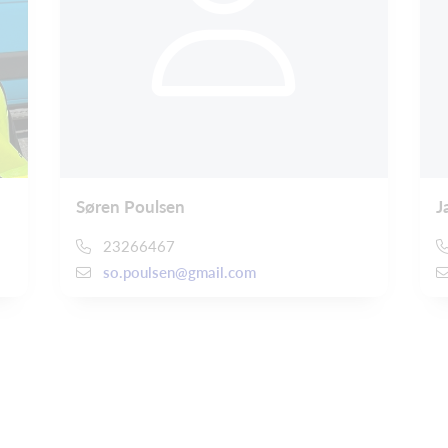
Søren Poulsen
J
23266467
so.poulsen@gmail.com