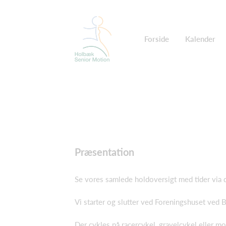
Forside
Kalender
Præsentation
Se vores samlede holdoversigt med tider via d
Vi starter og slutter ved Foreningshuset ved
Der cykles på racercykel, gravelcykel eller 