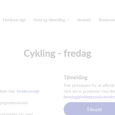
Holdoversigt
Hold og tilmelding
Kontakt
Bestyrel
Cykling - fredag
Tilmelding
Tryk på knappen for at udfylde
ette link:
Holdoversigt
Hvis der er problemer med til
henning@holbækseniormotion
 Bjergmarksskolen
Tilmeld
mountainbike OG med