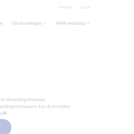
Tilmelding
Log på
se
Om foreningen
HSM webshop
 en tilmeldingsformular.
meldingsformularen, kan du kontakte
.dk