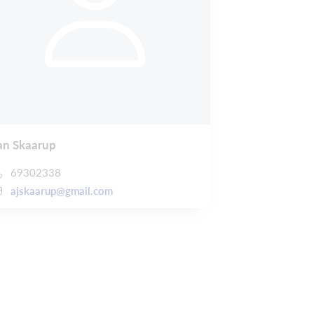
an Skaarup
69302338
ajskaarup@gmail.com