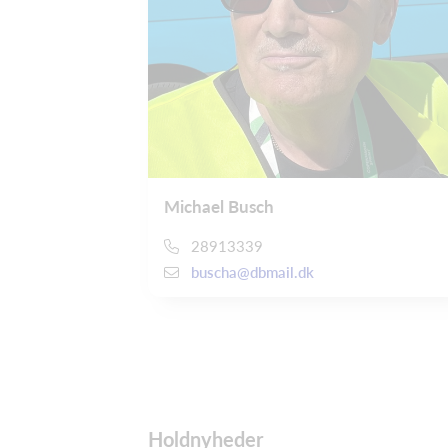
Michael Busch
28913339
buscha@dbmail.dk
Holdnyheder